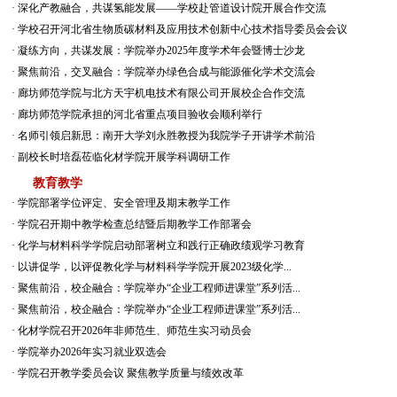
·
深化产教融合，共谋氢能发展——学校赴管道设计院开展合作交流
·
学校召开河北省生物质碳材料及应用技术创新中心技术指导委员会会议
·
凝练方向，共谋发展：学院举办2025年度学术年会暨博士沙龙
·
聚焦前沿，交叉融合：学院举办绿色合成与能源催化学术交流会
·
廊坊师范学院与北方天宇机电技术有限公司开展校企合作交流
·
廊坊师范学院承担的河北省重点项目验收会顺利举行
·
名师引领启新思：南开大学刘永胜教授为我院学子开讲学术前沿
·
副校长时培磊莅临化材学院开展学科调研工作
教育教学
·
学院部署学位评定、安全管理及期末教学工作
·
学院召开期中教学检查总结暨后期教学工作部署会
·
化学与材料科学学院启动部署树立和践行正确政绩观学习教育
·
以讲促学，以评促教化学与材料科学学院开展2023级化学...
·
聚焦前沿，校企融合：学院举办“企业工程师进课堂”系列活...
·
聚焦前沿，校企融合：学院举办“企业工程师进课堂”系列活...
·
化材学院召开2026年非师范生、师范生实习动员会
·
学院举办2026年实习就业双选会
·
学院召开教学委员会议 聚焦教学质量与绩效改革