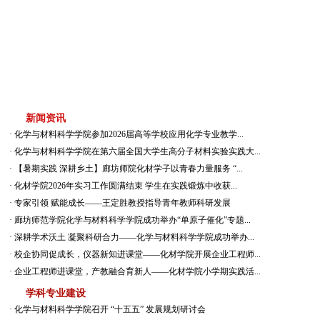
首页
学院概况
师资队伍
教育教学
新闻资讯
·
化学与材料科学学院参加2026届高等学校应用化学专业教学...
·
化学与材料科学学院在第六届全国大学生高分子材料实验实践大...
·
【暑期实践 深耕乡土】廊坊师院化材学子以青春力量服务 “...
·
化材学院2026年实习工作圆满结束 学生在实践锻炼中收获...
·
专家引领 赋能成长——王定胜教授指导青年教师科研发展
·
廊坊师范学院化学与材料科学学院成功举办“单原子催化”专题...
·
深耕学术沃土 凝聚科研合力——化学与材料科学学院成功举办...
·
校企协同促成长，仪器新知进课堂——化材学院开展企业工程师...
·
企业工程师进课堂，产教融合育新人——化材学院小学期实践活...
学科专业建设
·
化学与材料科学学院召开 “十五五” 发展规划研讨会