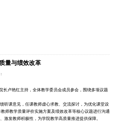
工作
校友平台
下载专区
学院首页
学质量与绩效改革
量：
会议由院长卢艳红主持，全体教学委员会成员参会，围绕多项议题
馈听课意见，任课教师虚心求教、交流探讨，为优化课堂设
6 学年教师教学质量评价实施方案及绩效改革等核心议题进行沟通
、激发教师积极性，为学院教学高质量推进提供保障。