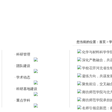
首页
学院概况
师资队伍
教育教学
您当前的位置：
首页
>
学科建设
化学与材料科学学院
科研管理
·
深化产教融合，共
团队建设
·
学校召开河北省生
凝练方向，共谋发展
学术动态
·
聚焦前沿，交叉融
科研基地建设
·
廊坊师范学院与北
廊坊师范学院承担
重点学科
·
名师引领启新思：