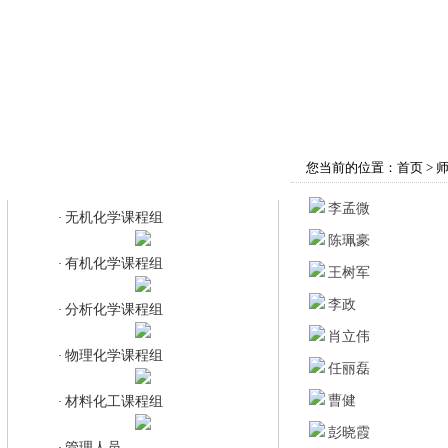
首页
学院概况
师资队伍
教育教学
您当前的位置：
首页
>
有机化学课程组
李孟微
无机化学课程组
·
陈珮豪
有机化学课程组
·
王树军
李政
分析化学课程组
·
肖立伟
物理化学课程组
·
任丽磊
曹健
材料化工课程组
·
彭晓霞
管理人员