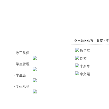
首页
学院概况
师资队伍
教育教学
您当前的位置：
首页
>
政工队伍
边诗淇
政工队伍
·
刘芳
学生管理
·
李新华
李文娟
学生会
·
学生活动
·