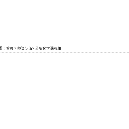
育教学
学科建设
实验中心
党政工团
学生
置：
首页
>
师资队伍
>
分析化学课程组