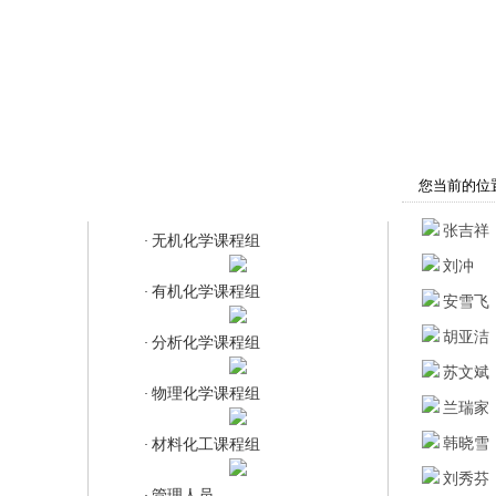
首页
学院概况
师资队伍
教
您当前的位
分析化学课程组
张吉祥
无机化学课程组
·
刘冲
有机化学课程组
·
安雪飞
胡亚洁
分析化学课程组
·
苏文斌
物理化学课程组
·
兰瑞家
韩晓雪
材料化工课程组
·
刘秀芬
管理人员