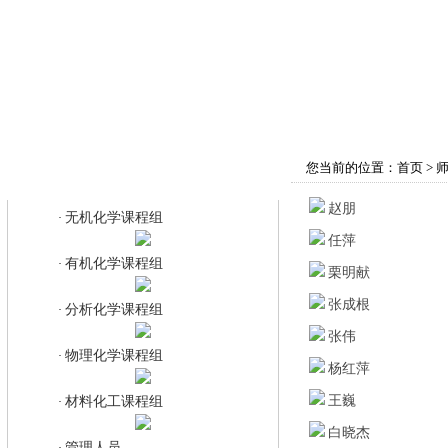
首页
学院概况
师资队伍
教育教学
您当前的位置：
首页
>
材料化工课程组
赵朋
无机化学课程组
·
任萍
有机化学课程组
·
栗明献
张成根
分析化学课程组
·
张伟
物理化学课程组
·
杨红萍
王巍
材料化工课程组
·
白晓杰
管理人员