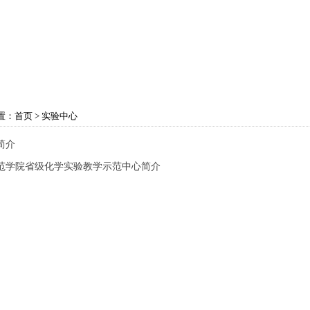
育教学
学科建设
实验中心
党政工团
学生
置：
首页
>
实验中心
简介
范学院省级化学实验教学示范中心简介