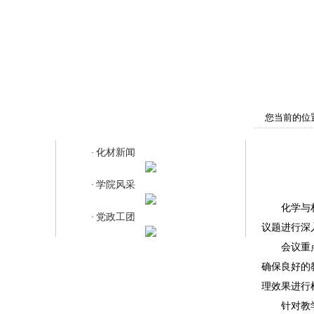
首页
学院概况
师资队伍
教
您当前的位
化材新闻
化材新闻
·
学院风采
·
化学与
党政工团
·
议题进行深
会议重
确保良好的
理效果进行
针对教