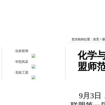
首页
学院概况
师资队伍
教育教学
您当前的位置：
首页
>
化材新闻
化材新闻
·
化学
学院风采
·
盟师
党政工团
·
9月3