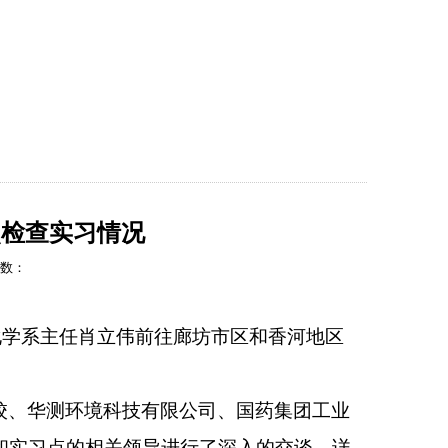
工作
校友平台
下载专区
学院首页
点检查实习情况
击数：
化学系主任肖立伟前往廊坊市区和香河地区
校、华测环境科技有限公司、国药集团工业
和实习点的相关领导进行了深入的交谈，详