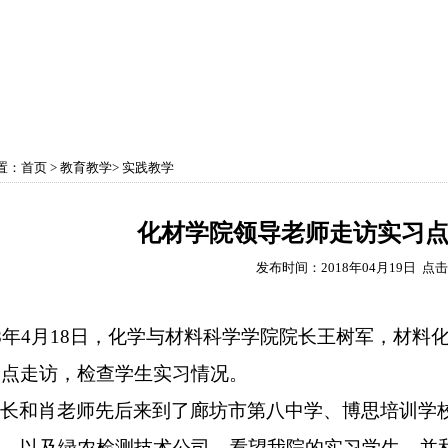
育教学
学科建设
实验中心
党政工团
学生
置：
首页
>
教育教学
>
实践教学
化材学院领导老师走访实习
发布时间：2018年04月19日 点
8
年
4
月
18
日，化学与材料科学学院院长王树军，材料
习点走访，检查学生实习情况。
院长和肖老师先后来到了廊坊市第八中学、博思培训学
司，以及绿农检测技术公司，看望我院的实习学生，并