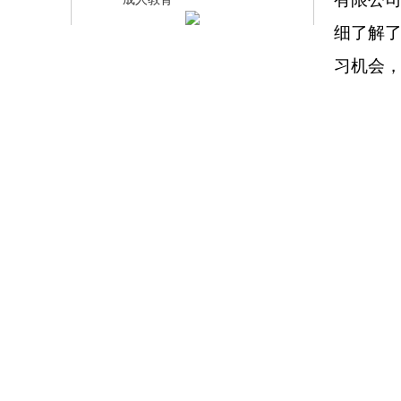
·
细了解
习机会