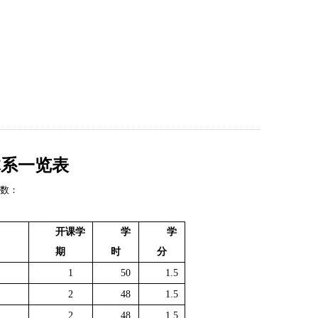
工作
校友平台
下载专区
学院首页
体系一览表
击数：
开课学
学
学
期
时
分
1
50
1.5
2
48
1.5
2
48
1.5