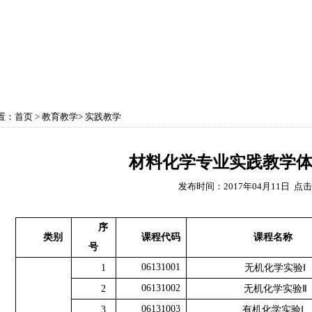
育教学
学科建设
实验中心
党政工团
学生
置：
首页
>
教育教学
>
实践教学
材料化学专业实践教学
发布时间：2017年04月11日 点
序
类别
课程代码
课程名称
号
06131001
1
无机化学实验
Ⅰ
06131002
2
无机化学实验
Ⅱ
06131003
3
有机化学实验
Ⅰ