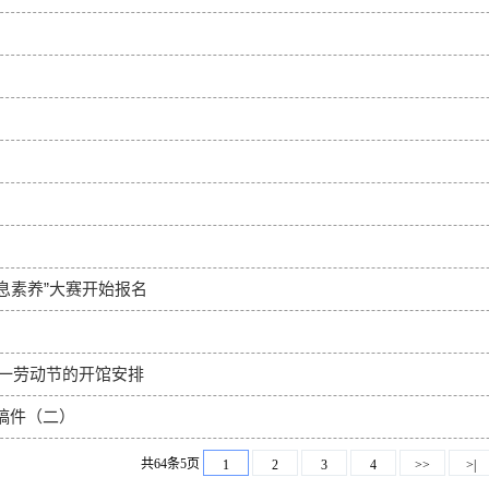
+信息素养”大赛开始报名
五一劳动节的开馆安排
稿件（二）
共64条5页
1
2
3
4
>>
>|