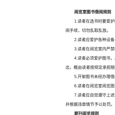
阅览室
图书
借阅规则
1
.
读者在选书时要爱护
阅手续，切勿乱取乱放。
2
.
读者应爱护各种设备
3
.
读者在阅览室内严禁
4
.
读者必须爱护图书，
出，概由读者按规定承担赔
5
.
开架图书未经办理借
6
.
读者在阅览室阅览图
7
.
读者应自觉遵守上述
并根据违章情节予以处罚。
期刊阅览规则