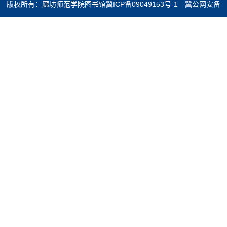
版权所有：廊坊师范学院图书馆
冀ICP备09049153号-1
冀公网安备
13100202000527号