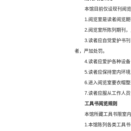
本馆目前仅设现刊阅
1
.
阅览室是读者阅览期
2
.
阅览室所陈列
期
刊，
3
.
读者应自觉爱护书刊
者，严加处罚。
4
.
读者应爱护各种设备
5
.
读者应保持室内环境
6
.
进入阅览室要衣帽整
7
.
读者应服从工作人员
工具书阅览规则
本馆所藏工具书限室
1
.
本馆陈列各类工具书