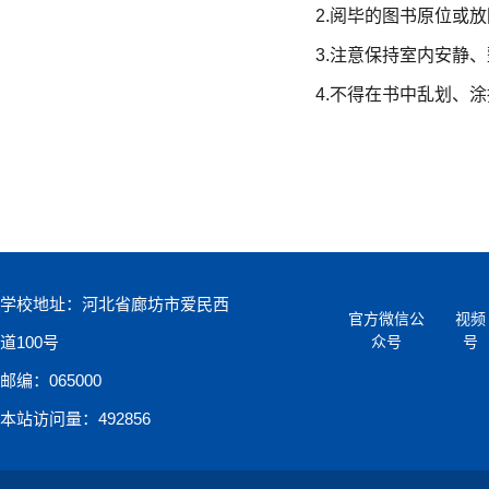
2
.
阅毕的图书原位
或放
3
.
注意保持室内安静、
4
.
不得在书中乱划、涂
学校地址：河北省廊坊市爱民西
官方微信公
视频
道100号
众号
号
邮编：065000
本站访问量：492856