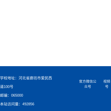
学校地址：河北省廊坊市爱民西
官方微信公
视频
道100号
众号
号
邮编：065000
本站访问量：492856