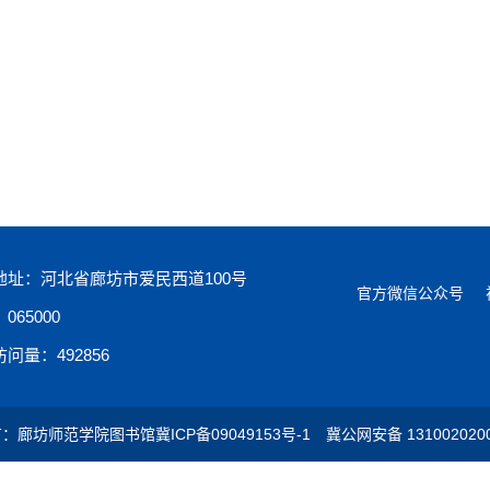
地址：河北省廊坊市爱民西道100号
官方微信公众号
065000
问量：492856
有：廊坊师范学院图书馆
冀ICP备09049153号-1
冀公网安备 131002020