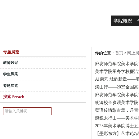
学院概况
专题展览
你的位置：
首页
>
网上
教师风采
廊坊师范学院美术学院2
美术学院承办学校廉洁
学生风采
AI启艺 城韵新章—
专题展览
溪山行——2025全
廊坊师范学院美术学院“
搜索 Serach
杨涛校长参观美术学院
璧语传情彰古意，丹青
巍巍太行山——美术学
2023年美术学院博士
【墨彩东方】艺术论坛