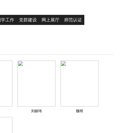
团学工作
党群建设
网上展厅
师范认证
刘丽玮
魏明