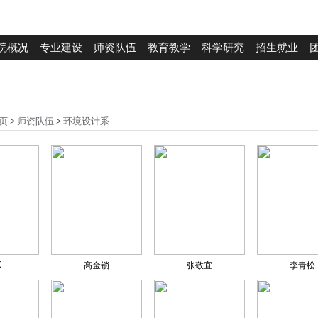
院概况
专业建设
师资队伍
教育教学
科学研究
招生就业
页
>
师资队伍
>
环境设计系
乐
高金锁
张敬宜
李青松