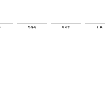
静
马春喜
高剑军
杜爽
2014-2015 廊坊师范学院美术学院 版权所有 民友网络 技术支持