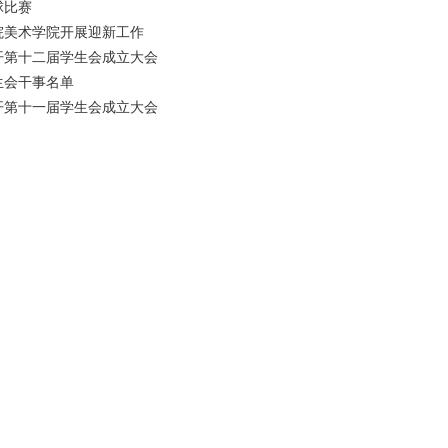
球比赛
院美术学院开展迎新工作
开第十二届学生会成立大会
生会干事名单
开第十一届学生会成立大会
2014-2015 廊坊师范学院美术学院 版权所有 民友网络 技术支持