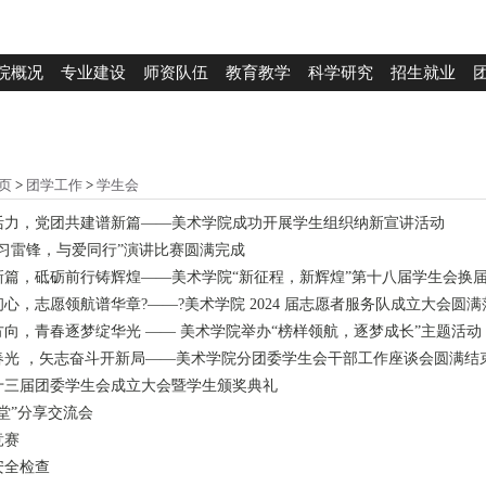
院概况
专业建设
师资队伍
教育教学
科学研究
招生就业
页
>
团学工作
>
学生会
活力，党团共建谱新篇——美术学院成功开展学生组织纳新宣讲活动
习雷锋，与爱同行”演讲比赛圆满完成
篇，砥砺前行铸辉煌——美术学院“新征程，新辉煌”第十八届学生会换届暨
心，志愿领航谱华章?——?美术学院 2024 届志愿者服务队成立大会圆满
向，青春逐梦绽华光 —— 美术学院举办“榜样领航，逐梦成长”主题活动
春光 ，矢志奋斗开新局——美术学院分团委学生会干部工作座谈会圆满结
十三届团委学生会成立大会暨学生颁奖典礼
堂”分享交流会
竞赛
安全检查