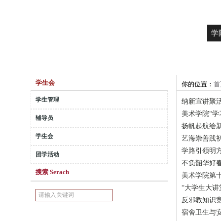
学
学生会
你的位置：
首
学生管理
纳新宣讲聚
美术学院“学
辅导员
扬帆起航绘新
学生会
艺海崇善践初
学路引领明方
团学活动
不负韶华好
搜索 Serach
美术学院第
“大学生大讲
反邪教知识
宿舍卫生与