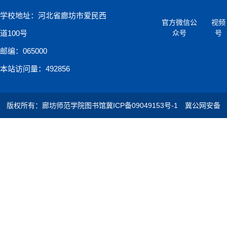
学校地址：河北省廊坊市爱民西
官方微信公
视频
道100号
众号
号
邮编：065000
本站访问量：492856
版权所有：廊坊师范学院图书馆
冀ICP备09049153号-1
冀公网安备
13100202000527号