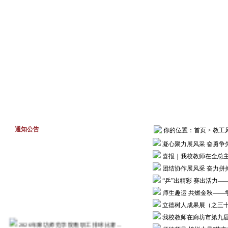
首页
工作动态
通知公告
通知公告
你的位置：
首页
>
教工
凝心聚力展风采 奋勇争
喜报｜我校教师在全总
团结协作展风采 奋力拼
“乒”出精彩 赛出活力—
师生趣运 共燃金秋——
立德树人成果展（之三
我校教师在廊坊市第九
2026年廊坊师范学院教职工排球比赛...