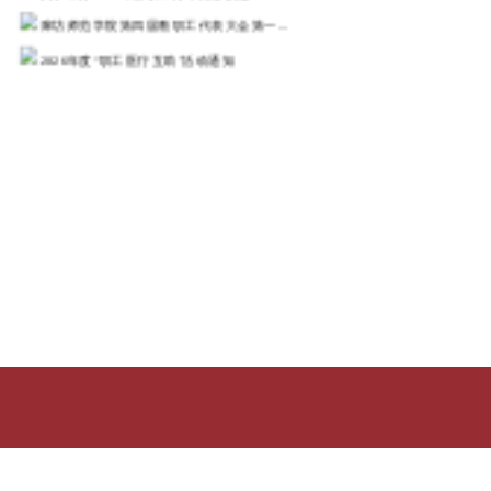
廊坊师范学院第四届教职工代表大会第一...
2026年度“职工医疗互助”活动通知
2025年廊坊师范学院教职工乒乓球比...
河北省总工会 河北省教育厅关于河...
关于举办教职工乒乓球比赛的通知
2025年师生趣味运动会秩序册
更多>>