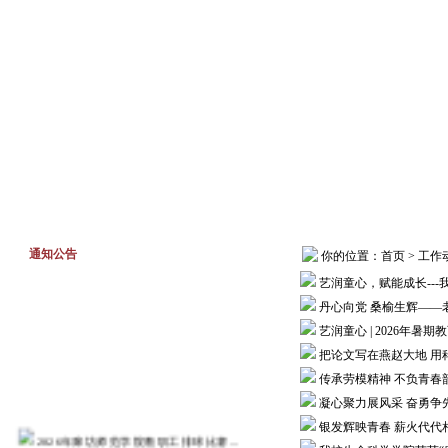
首页
工作动态
通知公告
通知公告
你的位置：
首页
>
工作
艺润童心，赋能成长--
丹心向党 桑榆生辉——
艺润童心 | 2026年
把论文写在燕赵大地 用科
传承劳模精神 不负青春
凝心聚力展风采 奋勇争
银发辉映青春 薪火代代
2026年廊坊师范学院教职工排球比赛...