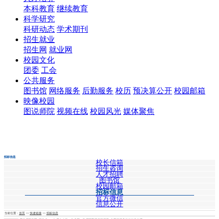
本科教育
继续教育
科学研究
科研动态
学术期刊
招生就业
招生网
就业网
校园文化
团委
工会
公共服务
图书馆
网络服务
后勤服务
校历
预决算公开
校园邮箱
映像校园
图说师院
视频在线
校园风光
媒体聚焦
招标信息
校长信箱
招生咨询
人才招聘
图书馆
校园邮箱
招标信息
官方微信
信息公开
校长信箱
当前位置：
首页
>>
快速链接
>>
招标信息