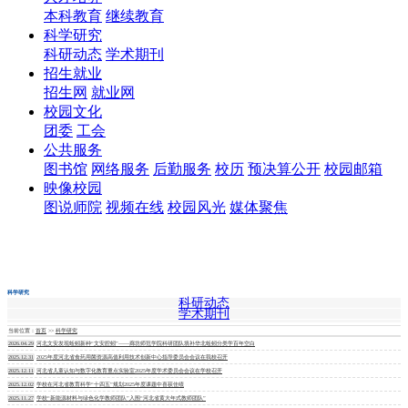
本科教育
继续教育
科学研究
科研动态
学术期刊
招生就业
招生网
就业网
校园文化
团委
工会
公共服务
图书馆
网络服务
后勤服务
校历
预决算公开
校园邮箱
映像校园
图说师院
视频在线
校园风光
媒体聚焦
科学研究
科研动态
学术期刊
学校概况
当前位置：
首页
>>
科学研究
机构设置
2026.04.29
河北文安发现蚯蚓新种“文安腔蚓”——廊坊师范学院科研团队填补华北蚯蚓分类学百年空白
2025.12.31
2025年度河北省食药用菌资源高值利用技术创新中心指导委员会会议在我校召开
人才培养
2025.12.11
河北省儿童认知与数字化教育重点实验室2025年度学术委员会会议在学校召开
科学研究
2025.12.02
学校在河北省教育科学“十四五”规划2025年度课题中喜获佳绩
招生就业
2025.11.27
学校“新能源材料与绿色化学教师团队”入围“河北省黄大年式教师团队”