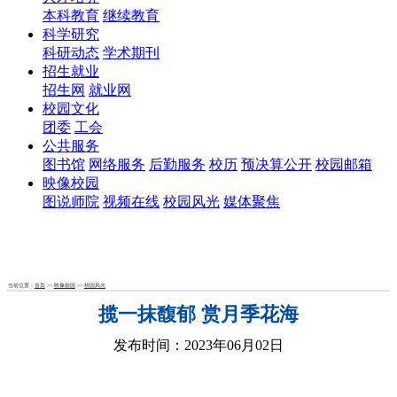
本科教育
继续教育
科学研究
科研动态
学术期刊
招生就业
招生网
就业网
校园文化
团委
工会
公共服务
图书馆
网络服务
后勤服务
校历
预决算公开
校园邮箱
映像校园
图说师院
视频在线
校园风光
媒体聚焦
当前位置：
首页
>>
映像校园
>>
校园风光
揽一抹馥郁 赏月季花海
发布时间：2023年06月02日