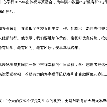
中心举行2025年集体祝寿茶话会，为年满70岁至85岁整寿和9
馨而热烈。
和崇高敬意，并通报了学校近期主要工作。他指出，老同志们曾
人砥砺前行。他表示，我们要继续传承好、发扬好优良传统，抢
老有所学、老有所为、老有所乐，安享幸福晚年。
代表鲍庆华共同切开象征吉祥幸福的生日蛋糕，学生志愿者把这
毫泼墨送祝福，苍劲有力的寿字赠予陈绣春和张克勤两位90岁以
：“今天的仪式不仅是对生命的礼赞，更是对教育薪火与无私奉
地址：河北省廊坊市爱民西道100号 邮编：065000