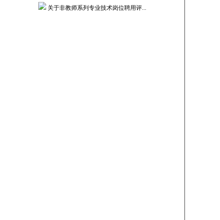
关于非教师系列专业技术岗位聘用评...
关于组织2026年度第二次中（初...
廊坊师范学院2026年公开选聘拟...
关于组织开展专业技术岗位聘用工作...
关于开展2026年度河北省机关事...
关于开展2026年度政工业务考试...
更多>>