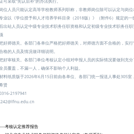
证可采取“先认后补”的办法执行。
岗位人员只能认定高等学校教师系列职称，非教师岗位除可以认定与岗位
专业以《学位授予和人才培养学科目录（2018版）》（附件6）规定的
后出站人员认定中级专业技术职务任职资格和认定初级专业技术职务任职
项
把好师德关。各部门各单位严格把好师德关，对师德方面不合格的，实行
合格的人员及情况做详细说明。
把好审核关。各部门单位考核认定小组对申报人员的实际情况要做到充分
全员覆盖，不漏一人，确保不影响个人利益。
材料纸质版于2026年6月15日前由各单位、各部门统一报送人事处305
希贤
16-2197941
242@lfnu.edu.cn
——考核认定推荐报告