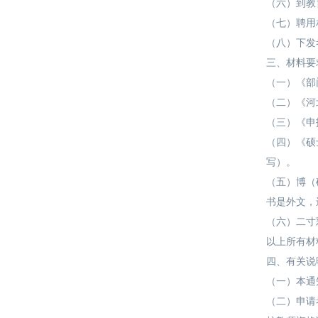
（六）到教
（七）聘用
（八）下发
三、材料要
（一）《部
（二）《河
（三）《申
（四）《硕
写）。
（五）博（
书是外文，
（六）二寸
以上所有材
四、有关说
（一）本通
（二）申请