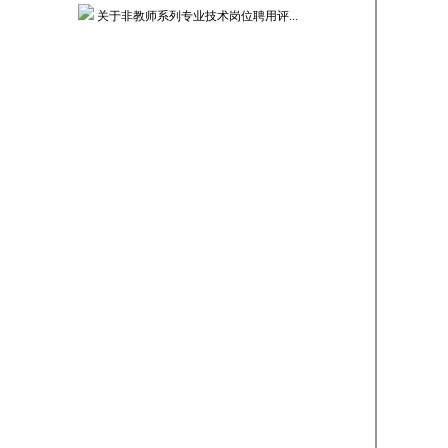
关于非教师系列专业技术岗位聘用评...
关于组织2026年度第二次中（初...
廊坊师范学院2026年公开选聘拟...
关于组织开展专业技术岗位聘用工作...
关于开展2026年度河北省机关事...
关于开展2026年度政工业务考试...
更多>>