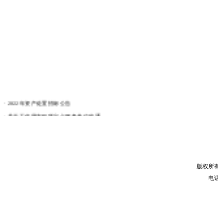
·
2022年资产处置招标公告
·
关于工作用车租赁定点服务单位的通...
·
资产处置招标公告
·
廊坊师范学院处置报废物资公告
·
关于做好2019年政府采购项目参...
·
关于工人等级认定的通知
版权所
·
关于做好2018年政府采购项目参...
电话：
·
廊坊师范学院水电暖及小型修缮报修...
·
关于2017年屋面防水粉刷工程造...
·
中标公示