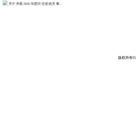
关于开展2026年度河北省机关事...
关于开展2026年度政工业务考试...
关于开展2026年度教职工师德师...
人事处关于征求树立和践行正确政绩...
关于发布2026年度教师培训计划...
关于组织2026年度第一次中（初...
更多>>
版权所有
©