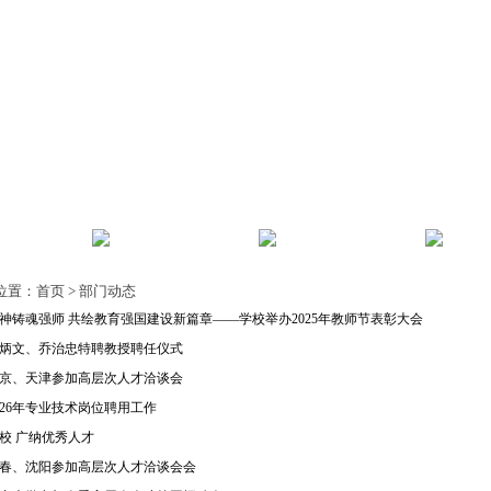
风
师资建设
教师发展
人事
位置：
首页
>
部门动态
神铸魂强师 共绘教育强国建设新篇章——学校举办2025年教师节表彰大会
炳文、乔治忠特聘教授聘任仪式
京、天津参加高层次人才洽谈会
026年专业技术岗位聘用工作
校 广纳优秀人才
春、沈阳参加高层次人才洽谈会会