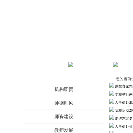
首页
机构职责
师德师
您的当前
以教育家精
机构职责
学校举行南
师德师风
人事处赴北
我校启动2
师资建设
走进东北名
人事处赴长
教师发展