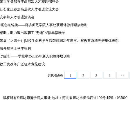
东大学参加春季高层次人才校园招聘会
赴石家庄参加高层次人才引进交流大会
安参加人才引进洽谈会
 暖心送锦旗——廊坊师范学院人事处获退休教师赠旗致谢
相助，助力调出教职工“无缝”衔接幸福晚年
果展（之四十）|我校生命科学学院荣获2024年度河北省教育系统先进集体表彰
城开展博士秋季招聘
聚力前行——学校举办2025年新入职教师培训班
效工资改革广泛征求意见建议
共90条6页
1
2
3
4
>>
版权所有
©
廊坊师范学院人事处 地址：河北省廊坊市爱民西道100号 邮编：065000