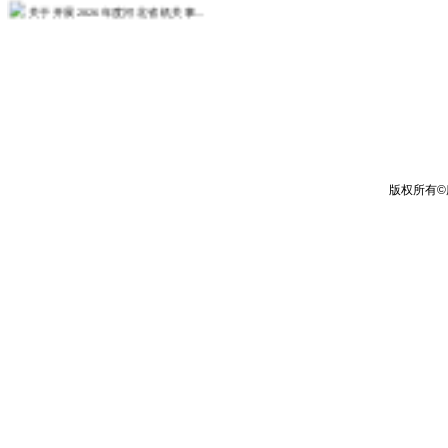
关于开展2026年度河北省机关事...
关于开展2026年度政工业务考试...
关于开展2026年度教职工师德师...
人事处关于征求树立和践行正确政绩...
关于发布2026年度教师培训计划...
关于组织2026年度第一次中（初...
更多>>
版权所有
©