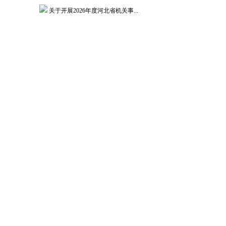
关于开展2026年度河北省机关事...
关于开展2026年度政工业务考试...
关于开展2026年度教职工师德师...
人事处关于征求树立和践行正确政绩...
关于发布2026年度教师培训计划...
关于组织2026年度第一次中（初...
更多>>