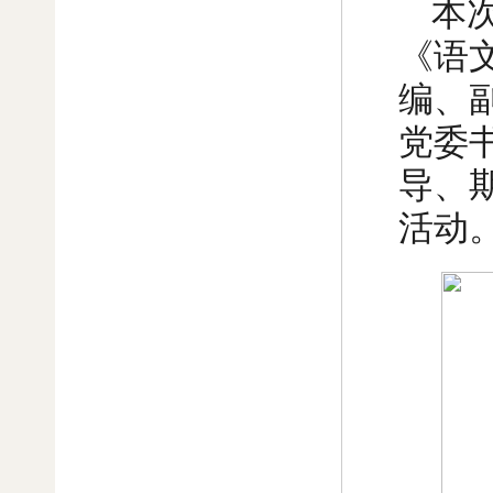
本
《语
编、
党委
导、
活动