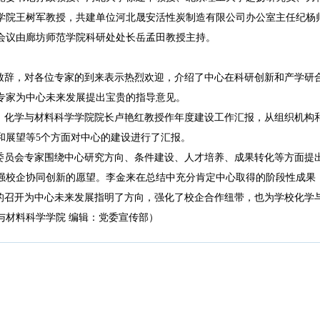
学院王树军教授，共建单位河北晟安活性炭制造有限公司办公室主任纪杨
会议由廊坊师范学院科研处处长岳孟田教授主持。
致辞，对各位专家的到来表示热烈欢迎，介绍了中心在科研创新和产学研
专家为中心未来发展提出宝贵的指导意见。
、化学与材料科学学院院长卢艳红教授作年度建设工作汇报，从组织机构
和展望等5个方面对中心的建设进行了汇报。
委员会专家围绕中心研究方向、条件建设、人才培养、成果转化等方面提
强校企协同创新的愿望。李金来在总结中充分肯定中心取得的阶段性成果
的召开为中心未来发展指明了方向，强化了校企合作纽带，也为学校化学
与材料科学学院 编辑：党委宣传部）
版权所有
©
廊坊师范学院科研处
邮编：065000 地址：河北省廊坊市爱民西道100号