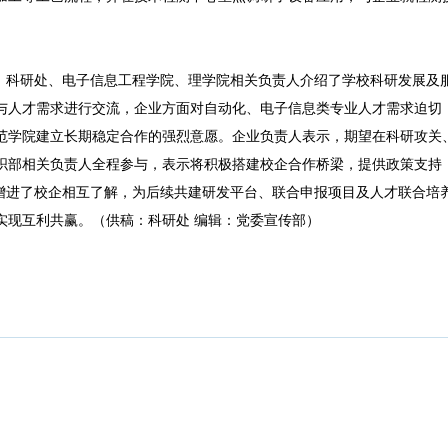
，科研处、电子信息工程学院、理学院相关负责人介绍了学校科研发展及
与人才需求进行交流，企业方面对自动化、电子信息类专业人才需求迫切
范学院建立长期稳定合作的强烈意愿。企业负责人表示，期望在科研攻关
织部相关负责人全程参与，表示将积极搭建校企合作桥梁，提供政策支持
增进了校企相互了解，为后续共建研发平台、联合申报项目及人才联合培
实现互利共赢。（供稿：科研处 编辑：党委宣传部）
版权所有
©
廊坊师范学院科研处
邮编：065000 地址：河北省廊坊市爱民西道100号