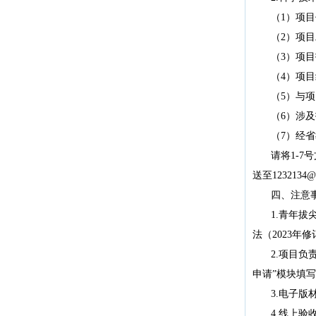
（
1
）项目
（
2
）项目
（
3
）项目
（
4
）项目
（
5
）与项
（
6
）涉及
（
7
）经省
请将1-
7
号
送至
1232134@l
四、注意
1.青年
法（2023年
2.项目负责
申请”模块填
3.电子版材
4
.线上验