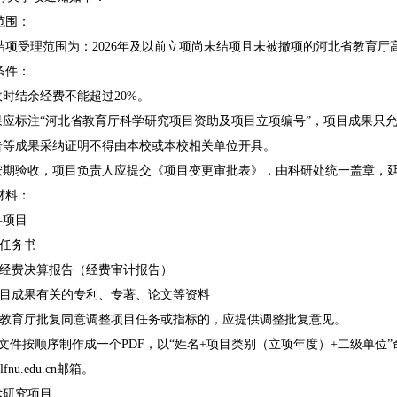
范围：
项受理范围为：202
6
年及以前立项尚未结项且未被撤项的河北省教育厅
条件：
收时结余经费不能超过20%。
成果应标注“河北省教育厅科学研究项目资助及项目立项编号”，项目成果只
报告等成果采纳证明不得由本校或本校相关单位开具。
能按期验收，项目负责人应提交《项目变更审批表》，由科研处统一盖章，
材料：
科项目
任务书
经费决算报告（经费审计报告）
目成果有关的专利、专著、论文等资料
教育厅批复同意调整项目任务或指标的，应提供调整批复意见。
文件按顺序制作成一个PDF，以“姓名+项目类别（立项年度）+二级单位
fnu.edu.cn
邮箱。
术研究项目