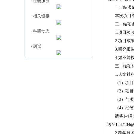
社会服务
·
一、结项
本次项目结
相关链接
·
二、结项
科研动态
·
1.项目验
2.项目
测试
·
3.研究
4.如不
三、结项
1.人文社
（
1
）项目
（
2
）项目
（
3
）与项
（
4
）经省
请将1-
4
号
送至
1232134@l
2.科学技