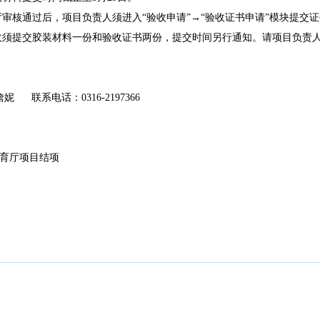
厅审核通过后，项目负责人须进入“验收申请”→“验收证书申请”模块提交
收须提交胶装材料
一份
和验收证书
两
份，提交时间另行通知。请项目负责
妮 联系电话：0316-2197366
教育厅项目结项
版权所有
©
廊坊师范学院科研处
邮编：065000 地址：河北省廊坊市爱民西道100号