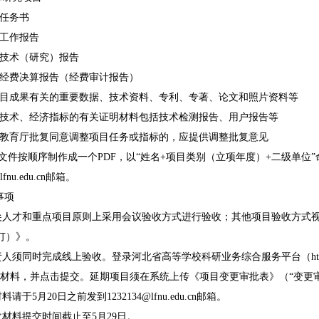
任务书
工作报告
技术（研究）报告
经费决算报告（经费审计报告）
目成果有关的重要数据、技术资料、专利、专著、论文和照片资料等
技术、经济指标的有关证明材料包括技术检测报告、用户报告等
教育厅批复同意调整项目任务或指标的，应提供调整批复意见
文件按顺序制作成一个PDF，以“姓名+项目类别（立项年度）+二级单位
fnu.edu.cn
邮箱。
事项
拔尖人才和重点项目原则上采用会议验收方式进行验收；其他项目验收方式
修订）》。
人须同时完成线上验收。登录河北省高等学校科研业务综合服务平台（https://kygl.
写材料，并点击提交。延期项目须在系统上传《项目变更审批表》（“变更
料请于5月20日之前发到1232134@lfnu.edu.cn
邮箱
。
收材料提交时间截止至
5
月2
9
日。